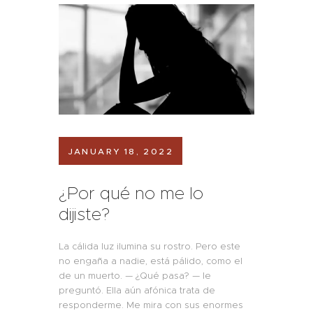
JANUARY 18, 2022
¿Por qué no me lo
dijiste?
La cálida luz ilumina su rostro. Pero este
no engaña a nadie, está pálido, como el
de un muerto. — ¿Qué pasa? — le
preguntó. Ella aún afónica trata de
responderme. Me mira con sus enormes