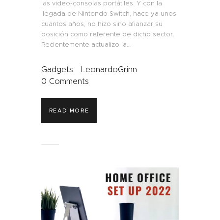
las video-consolas portátiles. Y con la
llegada de Nintendo Switch, hace ya unos
cuantos años, no hizo sino afianzar su
posición como referente de dicho sector.
Recientemente actualizo la…
Gadgets
LeonardoGrinn
0
Comments
READ MORE