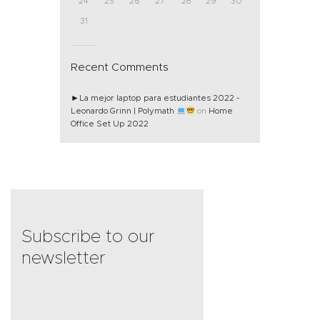
24
25
26
27
28
29
30
31
Recent Comments
►La mejor laptop para estudiantes 2022 -
Leonardo Grinn | Polymath
on
Home
Office Set Up 2022
Subscribe to our
newsletter